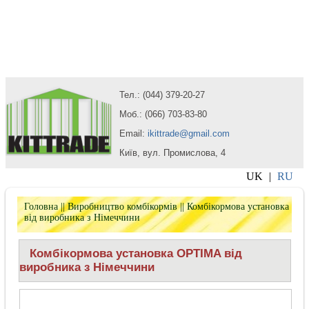
Тел.: (044) 379-20-27
Моб.: (066) 703-83-80
Email:
ikittrade@gmail.com
Київ, вул. Промислова, 4
UK
|
RU
Головна
||
Виробництво комбікормів
||
Комбікормова установка
від виробника з Німеччини
Комбікормова установка OPTIMA від
виробника з Німеччини