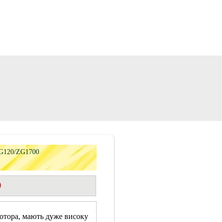
BG120/ZG1700
0
мотора, мають дуже високу