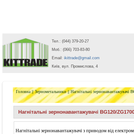
Тел.: (044) 379-20-27
Моб.: (066) 703-83-80
Email:
ikittrade@gmail.com
Київ, вул. Промислова, 4
Головна
||
Зернометальники
|| Нагнітальні зернонавантажувачі 
Нагнітальні зернонавантажувачі BG120/ZG170
Нагнітальні зернонавантажувачі з приводом від електро