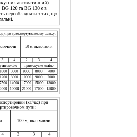
икутник автоматичний).
 BG 120 та BG 130 є в
ть переобладнати з тих, що
альні.
год) при транспортувальному шляху:
включаючи
50 м, включаючи
3
4
2
3
4
тне коліно
прямокутне коліно
1000
8000
9000
8000
7000
1200
8000
10000
9000
7000
7500
14000
17000
15000
13000
2000
19000
21000
17000
15000
нспортировки (кг/час) при
ртировочном пути:
и
100 м, включаючи
4
2
3
4