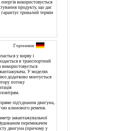
х енергія використовується
октування продукту, що дає
 гарантує тривалий термін
пається у вирву і
подається в транспортний
о використовується
вантажувача. У моделях
люз додатково монтується
ятору потоку
атація
повітрям.
пряме під'єднання двигуна,
огою клинового ременя.
аметр завантажувальної
вбудованим перемикачем
исту двигуна (причому у