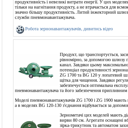
продуктивність і невеликі витрати енергії. У цих моделя
тільки на нагнітання продукту, а не втрачається для всм
значно більшу продуктивність. Литий інжекторний шлюз
служби пневмонавантажувача.
Робота зернонавантажувачів, дивитись відео
Продукт, що транспортується, заси
рівномірно, за допомогою шлюзу 
канал. Завдяки цьому максимальн
потенціал продуктивності зернона
ZG 1700 та BG 120 у лопатевий ш
щітка для чищення. Завдяки регул
забезпечується оптимальна експлу
пневмонавантажувача та його забезпечення припливним 
Моделі пневмонавантажувачів ZG 1700 і ZG 1900 мають 
а в моделях BG 120-130 з'єднання відбувається за допом
Зернометачі цих моделей мають ді
вирви 80 см. Агрегати оснащені 
зірка-трикутник та автоматом зах