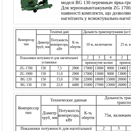
моделі BG 130 перемикач зірка-тр
Для зернонавантажувачів ZG 1700,
наявності комплекти, що дозволяю
нагнітають у всмоктувально-нагніт
Технічні дані
Дальність транспортування (кг/
Компресор
Потужність
Діаметр
К-ть
тип
компресора,
10 м, включаючи
25 м, 
труб, мм
обертів
кВт
2
3
4
2
Показники потужності для нагнітальної
установки
прямокутне коліно
прямоку
ZG 1700
150
7,5
2900
17000
13000
9000
13400
1
ZG 1900
150
11,0
2900
17000
13000
9000
13800
1
BG 120
150
15,0
3780
22000
18000
15000
20000
1
BG 130
150
22,0
4480
31000
27000
23000
26000
2
Дальность тра
Технические данные
транспо
Компре­ссор
Потужність
тип
Діаметр
К-ть
компресора,
75м, включаюч
труб, мм
обертів
кВт
2
3
Показники потужності для нагнітальної