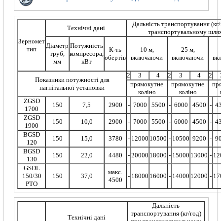
Дальність транспортування (кг/
Технічні дані
транспортувальному шля
Зерномет
Діаметр
Потужність
тип
К-ть
10 м,
25 м,
труб,
компресора,
обертів
включаючи
включаючи
вк
мм
кВт
2
3
4
2
3
4
2
Показники потужності для
прямокутне
прямокутне
пр
нагнітальної установки
коліно
коліно
ZGSD
150
7,5
2900
-
7000
5500
-
6000
4500
-
4
1700
ZGSD
150
10,0
2900
-
7000
5500
-
6000
4500
-
4
1900
BGSD
150
15,0
3780
-
12000
10500
-
10500
9200
-
9
120
BGSD
150
22,0
4480
-
20000
18000
-
15000
13000
-
12
130
GSDL
макс.
150/30
150
37,0
-
18000
16000
-
14000
12000
-
17
4500
PTO
Дальність
транспортування (кг/год)
Технічні дані