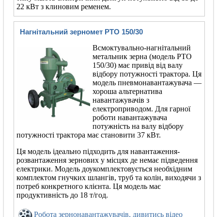
22 кВт з клиновим ременем.
Нагнітальний зерномет PTO 150/30
Всмоктувально-нагнітальний
метальник зерна (модель PTO
150/30) має привід від валу
відбору потужності трактора. Ця
модель пневмонавантажувача —
хороша альтернатива
навантажувачів з
електроприводом. Для гарної
роботи навантажувача
потужність на валу відбору
потужності трактора має становити 37 кВт.
Ця модель ідеально підходить для навантаження-
розвантаження зернових у місцях де немає підведення
електрики. Модель доукомплектовується необхідним
комплектом гнучких шлангів, труб та колін, виходячи з
потреб конкретного клієнта. Ця модель має
продуктивність до 18 т/год.
Робота зернонавантажувачів, дивитись відео