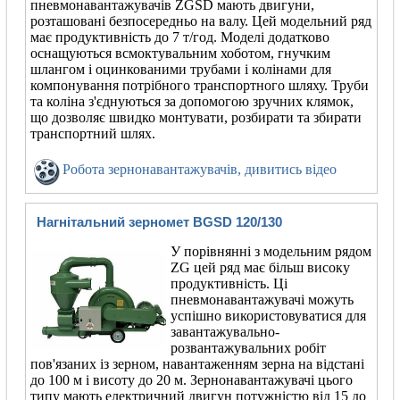
пневмонавантажувачів ZGSD мають двигуни,
розташовані безпосередньо на валу. Цей модельний ряд
має продуктивність до 7 т/год. Моделі додатково
оснащуються всмоктувальним хоботом, гнучким
шлангом і оцинкованими трубами і колінами для
компонування потрібного транспортного шляху. Труби
та коліна з'єднуються за допомогою зручних клямок,
що дозволяє швидко монтувати, розбирати та збирати
транспортний шлях.
Робота зернонавантажувачів, дивитись відео
Нагнітальний зерномет ВGSD 120/130
У порівнянні з модельним рядом
ZG цей ряд має більш високу
продуктивність. Ці
пневмонавантажувачі можуть
успішно використовуватися для
завантажувально-
розвантажувальних робіт
пов'язаних із зерном, навантаженням зерна на відстані
до 100 м і висоту до 20 м. Зернонавантажувачі цього
типу мають електричний двигун потужністю від 15 до