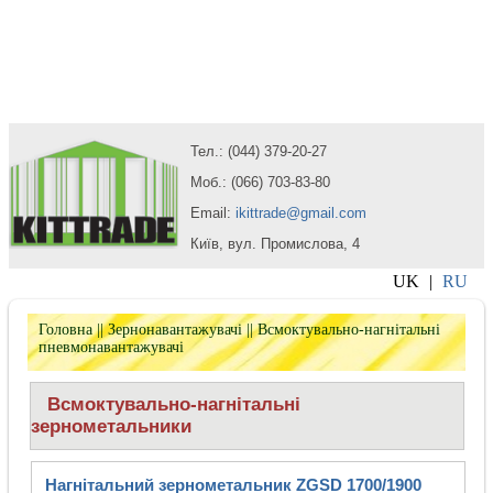
Тел.: (044) 379-20-27
Моб.: (066) 703-83-80
Email:
ikittrade@gmail.com
Київ, вул. Промислова, 4
UK
|
RU
Головна
||
Зернонавантажувачі
|| Всмоктувально-нагнітальні
пневмонавантажувачі
Всмоктувально-нагнітальні
зернометальники
Нагнітальний зернометальник ZGSD 1700/1900