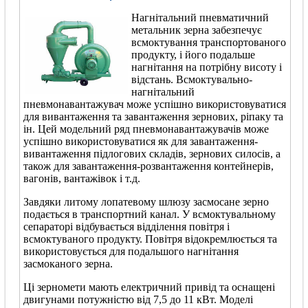
Нагнітальний пневматичний
метальник зерна забезпечує
всмоктування транспортованого
продукту, і його подальше
нагнітання на потрібну висоту і
відстань. Всмоктувально-
нагнітальний
пневмонавантажувач може успішно використовуватися
для вивантаження та завантаження зернових, ріпаку та
ін. Цей модельний ряд пневмонавантажувачів може
успішно використовуватися як для завантаження-
вивантаження підлогових складів, зернових силосів, а
також для завантаження-розвантаження контейнерів,
вагонів, вантажівок і т.д.
Завдяки литому лопатевому шлюзу засмосане зерно
подається в транспортний канал. У всмоктувальному
сепараторі відбувається відділення повітря і
всмоктуваного продукту. Повітря відокремлюється та
використовується для подальшого нагнітання
засмоканого зерна.
Ці зерномети мають електричний привід та оснащені
двигунами потужністю від 7,5 до 11 кВт. Моделі