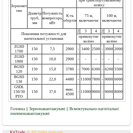
при транспортувальному
шляху:
Зерномет
тип
Діаметр
Потужність
К-ть
75 м,
100 м,
труб,
компресора,
обертів
включаючи
включаючи
мм
кВт
2
3
4
2
3
4
Показники потужності для
прямокутне
прямокутне
нагнітальної установки
коліно
коліно
ZGSD
150
7,5
2900
-
3400
2500
-
3000
2000
1700
ZGSD
150
10,0
2900
-
-
-
-
-
-
1900
BGSD
150
15,0
3780
-
7000
6300
-
6200
5500
120
BGSD
150
22,0
4480
-
11000
7800
-
9000
6000
130
GSDL
макс.
150/30
150
37,0
-
11000
9000
-
9000
8000
4500
PTO
Головна
||
Зернонавантажувачі
|| Всмоктувально-нагнітальні
пневмонавантажувачі
KitTrade
© All rights reserved